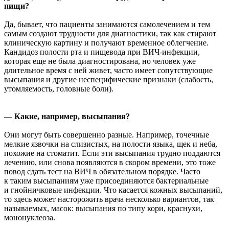
пищи?
Да, бывает, что пациенты занимаются самолечением и тем
самым создают трудности для диагностики, так как стирают
клиническую картину и получают временное облегчение.
Кандидоз полости рта и пищевода при ВИЧ-инфекции,
которая еще не была диагностирована, но человек уже
длительное время с ней живет, часто имеет сопутствующие
высыпания и другие неспецифические признаки (слабость,
утомляемость, головные боли).
—
Какие, например, высыпания?
Они могут быть совершенно разные. Например, точечные
мелкие язвочки на слизистых, на полости языка, щек и неба,
похожие на стоматит. Если эти высыпания трудно поддаются
лечению, или снова появляются в скором времени, это тоже
повод сдать тест на ВИЧ в обязательном порядке. Часто
к таким высыпаниям уже присоединяются бактериальные
и гнойничковые инфекции. Что касается кожных высыпаний,
то здесь может насторожить врача несколько вариантов, так
называемых, масок: высыпания по типу кори, краснухи,
мононуклеоза.