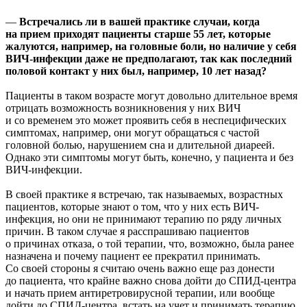
—
Встречались ли в вашей практике случаи, когда
на прием приходят пациенты старше 55 лет, которые
жалуются, например, на головные боли, но наличие у себя
ВИЧ-инфекции даже не предполагают, так как последний
половой контакт у них был, например, 10 лет назад?
Пациенты в таком возрасте могут довольно длительное время
отрицать возможность возникновения у них ВИЧ
и со временем это может проявить себя в неспецифических
симптомах, например, они могут обращаться с частой
головной болью, нарушением сна и длительной диареей.
Однако эти симптомы могут быть, конечно, у пациента и без
ВИЧ-инфекции.
В своей практике я встречаю, так называемых, возрастных
пациентов, которые знают о том, что у них есть ВИЧ-
инфекция, но они не принимают терапию по ряду личных
причин. В таком случае я расспрашиваю пациентов
о причинах отказа, о той терапии, что, возможно, была ранее
назначена и почему пациент ее прекратил принимать.
Со своей стороны я считаю очень важно еще раз донести
до пациента, что крайне важно снова дойти до СПИД-центра
и начать прием антиретровирусной терапии, или вообще
дойти до СПИД-центра, встать на учет и принимать терапию.