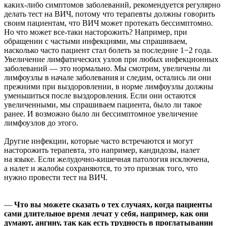
каких-либо симптомов заболеваний, рекомендуется регулярно
делать тест на ВИЧ, потому что терапевты должны говорить
своим пациентам, что ВИЧ может протекать бессимптомно.
Но что может все-таки насторожить? Например, при
обращении с частыми инфекциями, мы спрашиваем,
насколько часто пациент стал болеть за последние 1−2 года.
Увеличение лимфатических узлов при любых инфекционных
заболеваний — это нормально. Мы смотрим, увеличены ли
лимфоузлы в начале заболевания и следим, остались ли они
прежними при выздоровлении, в норме лимфоузлы должны
уменьшиться после выздоровления. Если они остаются
увеличенными, мы спрашиваем пациента, было ли такое
ранее. И возможно было ли бессимптомное увеличение
лимфоузлов до этого.
Другие инфекции, которые часто встречаются и могут
насторожить терапевта, это например, кандидозы, налет
на языке. Если желудочно-кишечная патология исключена,
а налет и жалобы сохраняются, то это признак того, что
нужно провести тест на ВИЧ.
—
Что вы можете сказать о тех случаях, когда пациенты
сами длительное время лечат у себя, например, как они
думают, ангину, так как есть трудность в проглатывании