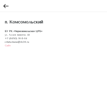
п. Комсомольский
БУ РК «Черноземельская ЦРБ»
ул. Аллея памяти, 44
+7 (84743) 91-8-64
crbdushana@rk08.ru
Сайт