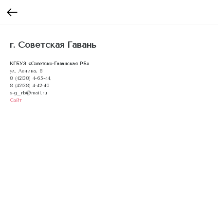
г. Советская Гавань
КГБУЗ «Советско-Гаванская РБ»
ул. Ленина, 8
8 (42138) 4-65-44,
8 (42138) 4-42-40
s-g_rb@mail.ru
Сайт