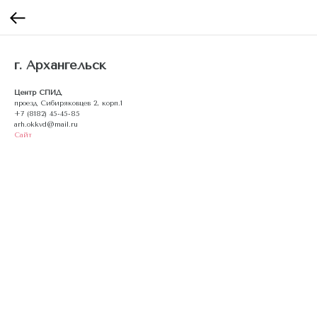
г. Архангельск
Центр СПИД
проезд Сибиряковцев 2, корп.1
+7 (8182) 45-45-85
arh.okkvd@mail.ru
Сайт