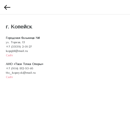
г. Копейск
Городская больница №1
ул. Тореза, 13
+7 (35139) 2-01-27
kopgb1@mail.ru
Сайт
АНО «Твоя Точка Опоры»
+7 (904) 812-93-46
tto_kopeysk@mail.ru
Сайт