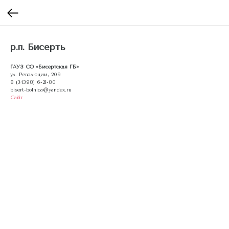
р.п. Бисерть
ГАУЗ СО «Бисертская ГБ»
ул. Революции, 209
8 (34398) 6-21-80
bisert-bolnica@yandex.ru
Сайт