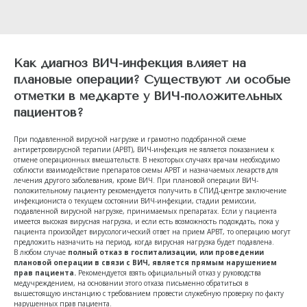
Как диагноз ВИЧ-инфекция влияет на
плановые операции? Существуют ли особые
отметки в медкарте у ВИЧ-положительных
пациентов?
При подавленной вирусной нагрузке и грамотно подобранной схеме
антиретровирусной терапии
(АРВТ)
, ВИЧ-инфекция не является показанием к
отмене операционных вмешательств. В некоторых случаях врачам необходимо
соблюсти взаимодействие препаратов схемы АРВТ и назначаемых лекарств для
лечения другого заболевания, кроме ВИЧ. При плановой операции ВИЧ-
положительному пациенту рекомендуется получить в СПИД-центре заключение
инфекциониста о текущем состоянии ВИЧ-инфекции, стадии ремиссии,
подавленной вирусной нагрузке, принимаемых препаратах. Если у пациента
имеется высокая вирусная нагрузка, и если есть возможность подождать, пока у
пациента произойдет вирусологический ответ на прием АРВТ, то операцию могут
предложить назначить на период, когда вирусная нагрузка будет подавлена.
В любом случае
полный отказ в госпитализации, или проведении
плановой операции в связи с ВИЧ, является прямым нарушением
прав пациента.
Рекомендуется взять официальный отказ у руководства
медучреждением, на основании этого отказа письменно обратиться в
вышестоящую инстанцию с требованием провести служебную проверку по факту
нарушенных прав пациента.